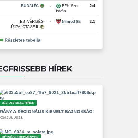
-
BUDAI FC
BEH-Szent
2:4
István
-
TESTVÉRISÉG-
Nimród SE
2:1
ÚJPALOTA SE II.
Részletes tabella
EGFRISSEBB HÍREK
U12-U19 MLSZ HÍREK
IRÁNY A REGIONÁLIS KIEMELT BAJNOKSÁG!
026. JÚLIUS 28.
HÉTVÉGI EREDMÉNYEK