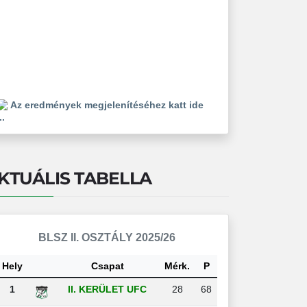
Az eredmények megjelenítéséhez katt ide
..
KTUÁLIS TABELLA
BLSZ II. OSZTÁLY 2025/26
Hely
Csapat
Mérk.
P
1
II. KERÜLET UFC
28
68