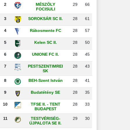
2
MÉSZÖLY
29
66
FOCISULI
3
SOROKSÁR SC II.
28
61
4
Rákosmente FC
28
57
5
Kelen SC II.
28
50
6
UNIONE FC II.
28
45
7
PESTSZENTIMREI
28
43
SK
8
BEH-Szent István
28
41
9
Budatétény SE
28
35
10
TFSE II. - TENT
28
33
BUDAPEST
11
TESTVÉRISÉG-
29
30
ÚJPALOTA SE II.