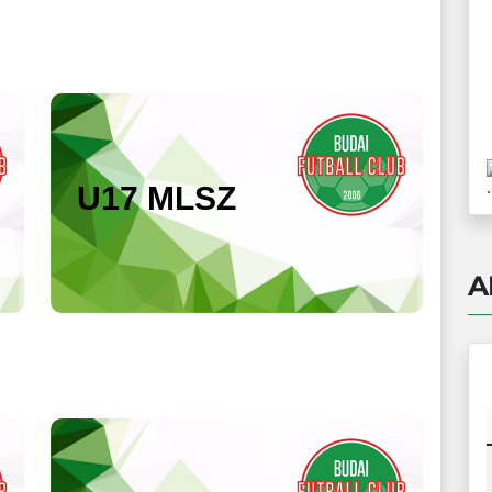
.
U17 MLSZ
A