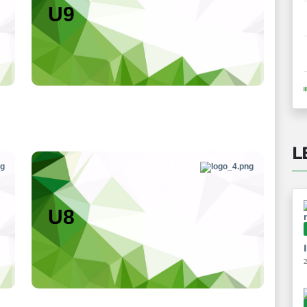
U9
L
U8
2