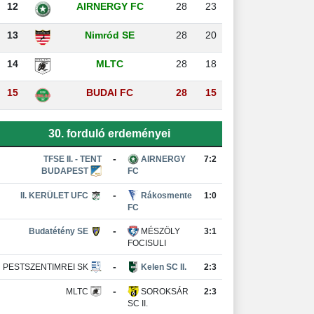
12
AIRNERGY FC
28
23
13
Nimród SE
28
20
14
MLTC
28
18
15
BUDAI FC
28
15
30. forduló erdeményei
-
TFSE II. - TENT
AIRNERGY
7:2
BUDAPEST
FC
-
II. KERÜLET UFC
Rákosmente
1:0
FC
-
Budatétény SE
MÉSZÖLY
3:1
FOCISULI
-
PESTSZENTIMREI SK
Kelen SC II.
2:3
-
MLTC
SOROKSÁR
2:3
SC II.