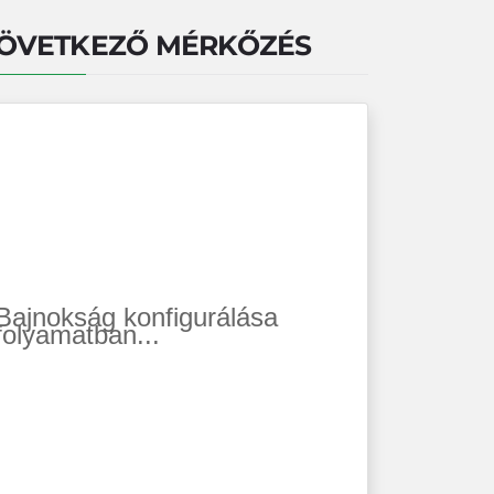
ÖVETKEZŐ MÉRKŐZÉS
Bajnokság konfigurálása
folyamatban...