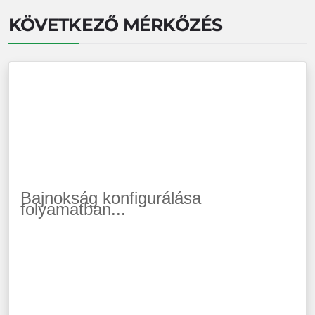
KÖVETKEZŐ MÉRKŐZÉS
Bajnokság konfigurálása
folyamatban...