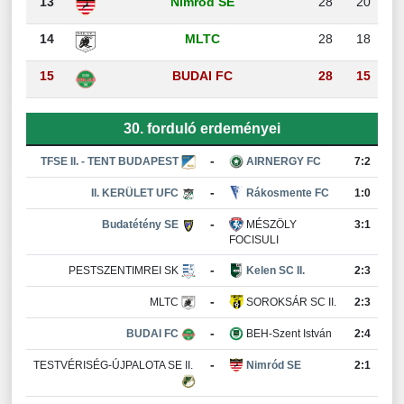
13
Nimród SE
28
20
14
MLTC
28
18
15
BUDAI FC
28
15
30. forduló erdeményei
-
TFSE II. - TENT BUDAPEST
AIRNERGY FC
7:2
-
II. KERÜLET UFC
Rákosmente FC
1:0
-
Budatétény SE
MÉSZÖLY
3:1
FOCISULI
-
PESTSZENTIMREI SK
Kelen SC II.
2:3
-
MLTC
SOROKSÁR SC II.
2:3
-
BUDAI FC
BEH-Szent István
2:4
-
TESTVÉRISÉG-ÚJPALOTA SE II.
Nimród SE
2:1