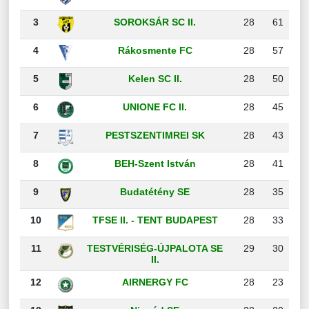
3
SOROKSÁR SC II.
28
61
4
Rákosmente FC
28
57
5
Kelen SC II.
28
50
6
UNIONE FC II.
28
45
7
PESTSZENTIMREI SK
28
43
8
BEH-Szent István
28
41
9
Budatétény SE
28
35
10
TFSE II. - TENT BUDAPEST
28
33
11
TESTVÉRISÉG-ÚJPALOTA SE
29
30
II.
12
AIRNERGY FC
28
23