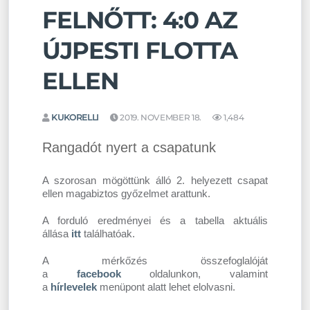
FELNŐTT: 4:0 AZ
ÚJPESTI FLOTTA
ELLEN
KUKORELLI
2019. NOVEMBER 18.
1,484
Rangadót nyert a csapatunk
A szorosan mögöttünk álló 2. helyezett csapat
ellen magabiztos győzelmet arattunk.
A forduló eredményei és a tabella aktuális
állása
itt
találhatóak.
A mérkőzés összefoglalóját
a
facebook
oldalunkon, valamint
a
hírlevelek
menüpont alatt lehet elolvasni.