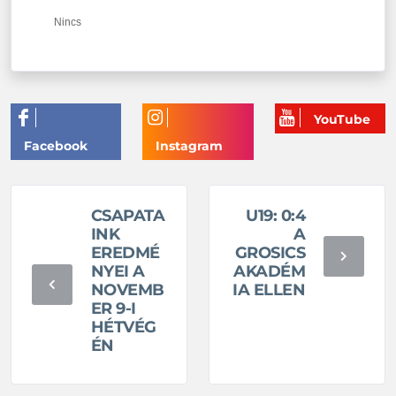
Nincs
CSAPATA
U19: 0:4
INK
A
EREDMÉ
GROSICS
NYEI A
AKADÉM
NOVEMB
IA ELLEN
ER 9-I
HÉTVÉG
ÉN