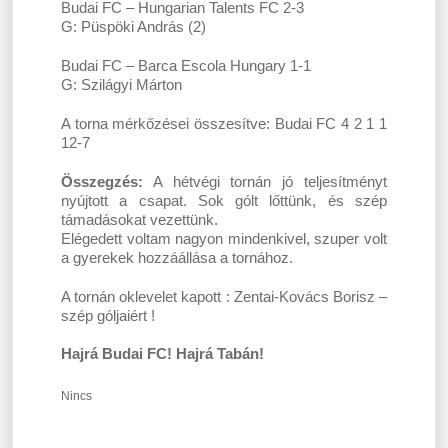
Budai FC – Hungarian Talents FC 2-3
G: Püspöki András (2)
Budai FC – Barca Escola Hungary 1-1
G: Szilágyi Márton
A torna mérkőzései összesítve: Budai FC 4 2 1 1
12-7
Összegzés:
A hétvégi tornán jó teljesítményt
nyújtott a csapat. Sok gólt lőttünk, és szép
támadásokat vezettünk.
Elégedett voltam nagyon mindenkivel, szuper volt
a gyerekek hozzáállása a tornához.
A tornán oklevelet kapott : Zentai-Kovács Borisz –
szép góljaiért !
Hajrá Budai FC! Hajrá Tabán!
Nincs