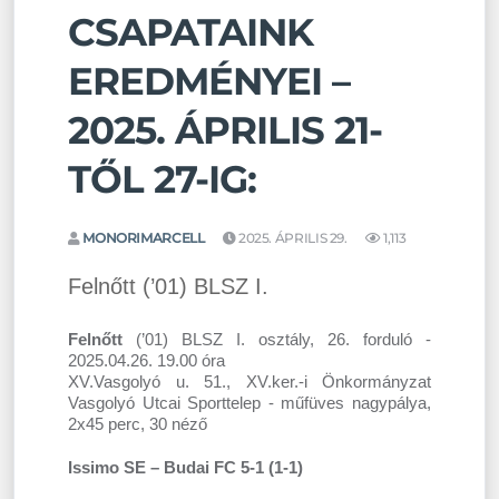
CSAPATAINK
EREDMÉNYEI –
2025. ÁPRILIS 21-
TŐL 27-IG:
MONORIMARCELL
2025. ÁPRILIS 29.
1,113
Felnőtt (’01) BLSZ I.
Felnőtt
(’01) BLSZ I. osztály, 26. forduló -
2025.04.26. 19.00 óra
XV.Vasgolyó u. 51., XV.ker.-i Önkormányzat
Vasgolyó Utcai Sporttelep - műfüves nagypálya,
2x45 perc, 30 néző
Issimo SE – Budai FC 5-1 (1-1)