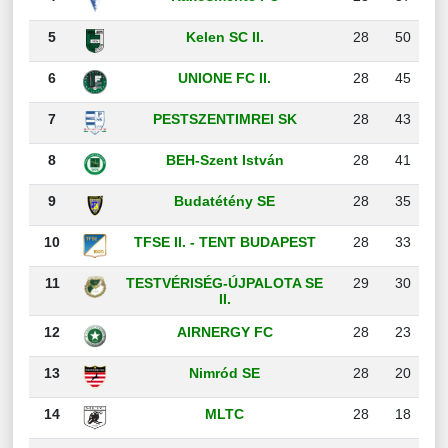
5
Kelen SC II.
28
50
6
UNIONE FC II.
28
45
7
PESTSZENTIMREI SK
28
43
8
BEH-Szent István
28
41
9
Budatétény SE
28
35
10
TFSE II. - TENT BUDAPEST
28
33
11
TESTVÉRISÉG-ÚJPALOTA SE
29
30
II.
12
AIRNERGY FC
28
23
13
Nimród SE
28
20
14
MLTC
28
18