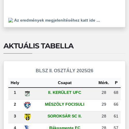
Az eredmények megjelenítéséhez katt ide ...
AKTUÁLIS TABELLA
BLSZ II. OSZTÁLY 2025/26
Hely
Csapat
Mérk.
P
1
II. KERÜLET UFC
28
68
2
MÉSZÖLY FOCISULI
29
66
3
SOROKSÁR SC II.
28
61
4
Rákosmente FC
28
57