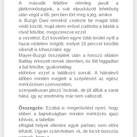
A második félidőre némileg javult a
játékminőségünk, a sok elpuskázott lehetőség
után végül a 66. percben tört meg a jég, amikor
is Buzgó Dani remekül cselezte be magát több
védő között, majd elemi erővel zúdította a labdát a
rövid felsőbe, megszerezve ezzel
a vezetést. Ezt követően egyre több terület nyílt a
hazai védelem mögött, melyet 10 perccel később
sikerült is kihasználni: egy
Mayer-Buzgó összejáték után a hosszú oldalon
Battlay érkezett remek ütemben, és lőtt higgadtan
a bal felsőbe, gyakorlatilag
eldöntve ezzel a találkozó sorsát. A hátralevő
időben minden megtett a szépítésért az egész
mérkőzésen szervezetten,
szimpatikusan játszó ’óváriak, de jól álltuk a sarat
hátul, így az eredmény már nem változott.
Összegzés:
Ezúttal is megerősítést nyert, hogy
ebben a bajnokságban minden mérkőzés igazi
kihívás, a tabellán
elfoglalt helyek ellenére egyik párharc sem előre
lefutott. Ugyan számítottam rá, de kicsit bosszús
vagyok, hogy a