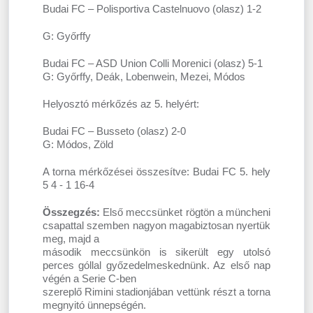
Budai FC – Polisportiva Castelnuovo (olasz) 1-2
G: Győrffy
Budai FC – ASD Union Colli Morenici (olasz) 5-1
G: Győrffy, Deák, Lobenwein, Mezei, Módos
Helyosztó mérkőzés az 5. helyért:
Budai FC – Busseto (olasz) 2-0
G: Módos, Zöld
A torna mérkőzései összesítve: Budai FC 5. hely
5 4 - 1 16-4
Összegzés:
Első meccsünket rögtön a müncheni
csapattal szemben nagyon magabiztosan nyertük
meg, majd a
második meccsünkön is sikerült egy utolsó
perces góllal győzedelmeskednünk. Az első nap
végén a Serie C-ben
szereplő Rimini stadionjában vettünk részt a torna
megnyitó ünnepségén.