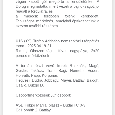
végén kapott gól megtörte a lendületünket. A
Dorog megmutatta, miért vezeti a bajnokságot, jól
reagált a fordulatra, és
a második félidőben fölénk kerekedett.
Tanulságos mérkőzés, amelyből építkezhetünk a
szezon további részében.
U16
(’09) Trofeo Adriatico nemzetközi utánpótlás
torna - 2025.04.19-21.
Rimini, Olaszország - füves nagypálya, 2x20
perces mérkőzések
A tornán részt vevő keret: Rusznák, Magó,
Gesler, Takács, Tran, Bagi, Németh, Ecseri,
Horváth, Papp, Korponai,
Hegyesi, Dudra, Jobbágy, Mayer, Battlay, Balogh,
Csalló, Buzgó D.
Csoportmérkőzések „C” csoport:
ASD Folgor Marila (olasz) – Budai FC 0-3
G: Horváth 2, Battlay