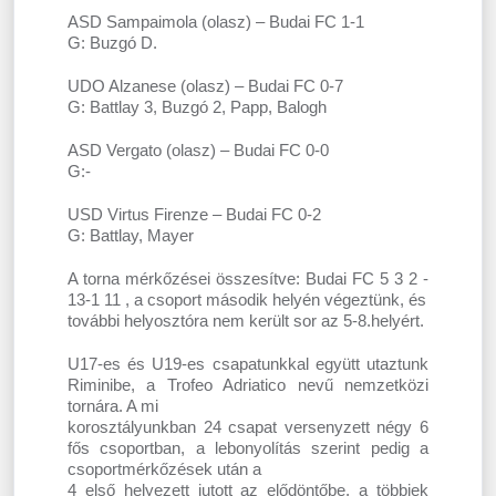
ASD Sampaimola (olasz) – Budai FC 1-1
G: Buzgó D.
UDO Alzanese (olasz) – Budai FC 0-7
G: Battlay 3, Buzgó 2, Papp, Balogh
ASD Vergato (olasz) – Budai FC 0-0
G:-
USD Virtus Firenze – Budai FC 0-2
G: Battlay, Mayer
A torna mérkőzései összesítve: Budai FC 5 3 2 -
13-1 11 , a csoport második helyén végeztünk, és
további helyosztóra nem került sor az 5-8.helyért.
U17-es és U19-es csapatunkkal együtt utaztunk
Riminibe, a Trofeo Adriatico nevű nemzetközi
tornára. A mi
korosztályunkban 24 csapat versenyzett négy 6
fős csoportban, a lebonyolítás szerint pedig a
csoportmérkőzések után a
4 első helyezett jutott az elődöntőbe, a többiek