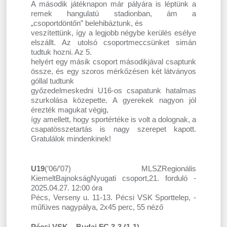
A második játéknapon már pályára is léptünk a
remek hangulatú stadionban, ám a
„csoportdöntőn” belehibáztunk, és
veszítettünk, így a legjobb négybe kerülés esélye
elszállt. Az utolsó csoportmeccsünket simán
tudtuk hozni. Az 5.
helyért egy másik csoport másodikjával csaptunk
össze, és egy szoros mérkőzésen két látványos
góllal tudtunk
győzedelmeskedni U16-os csapatunk hatalmas
szurkolása közepette. A gyerekek nagyon jól
érezték magukat végig,
így amellett, hogy sportértéke is volt a dolognak, a
csapatösszetartás is nagy szerepet kapott.
Gratulálok mindenkinek!
U19
(’06/’07) MLSZRegionális
KiemeltBajnokságNyugati csoport,21. forduló -
2025.04.27. 12:00 óra
Pécs, Verseny u. 11-13. Pécsi VSK Sporttelep, -
műfüves nagypálya, 2x45 perc, 55 néző
Pécsi VSK – Budai FC 3-3 (1-1)