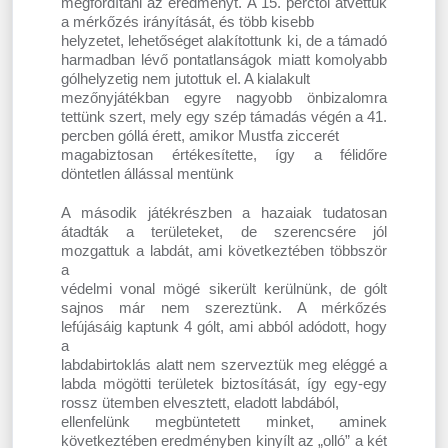
megfordítani az eredményt. A 15. perctől átvettük
a mérkőzés irányítását, és több kisebb
helyzetet, lehetőséget alakítottunk ki, de a támadó
harmadban lévő pontatlanságok miatt komolyabb
gólhelyzetig nem jutottuk el. A kialakult
mezőnyjátékban egyre nagyobb önbizalomra
tettünk szert, mely egy szép támadás végén a 41.
percben góllá érett, amikor Mustfa ziccerét
magabiztosan értékesítette, így a félidőre
döntetlen állással mentünk
A második játékrészben a hazaiak tudatosan
átadták a területeket, de szerencsére jól
mozgattuk a labdát, ami következtében többször
a
védelmi vonal mögé sikerült kerülnünk, de gólt
sajnos már nem szereztünk. A mérkőzés
lefújásáig kaptunk 4 gólt, ami abból adódott, hogy
a
labdabirtoklás alatt nem szerveztük meg eléggé a
labda mögötti területek biztosítását, így egy-egy
rossz ütemben elvesztett, eladott labdából,
ellenfelünk megbüntetett minket, aminek
következtében eredményben kinyílt az „olló” a két