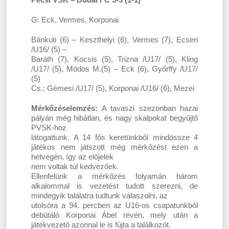
G: Eck, Vermes, Korponai
Bánkuti (6) – Keszthelyi (6), Vermes (7), Ecseri
/U16/ (5) –
Baráth (7), Kocsis (5), Trizna /U17/ (5), Kling
/U17/ (5), Módos M.(5) – Eck (6), Győrffy /U17/
(5)
Cs.: Gémesi /U17/ (5), Korponai /U16/ (6), Mezei
Mérkőzéselemzés:
A tavaszi szezonban hazai
pályán még hibátlan, és nagy skalpokat begyűjtő
PVSK-hoz
látogattunk. A 14 fős keretünkből mindössze 4
játékos nem játszott még mérkőzést ezen a
hétvégén, így az előjelek
nem voltak túl kedvezőek.
Ellenfelünk a mérkőzés folyamán három
alkalommal is vezetést tudott szerezni, de
mindegyik találatra tudtunk válaszolni, az
utolsóra a 94. percben az U16-os csapatunkból
debütáló Korponai Ábel révén, mely után a
játékvezető azonnal le is fújta a találkozót.