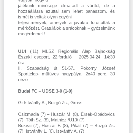
játékunk minősége elmaradt a várttól, de a
hozzáállásra ezúttal sem lehet panaszom, és
ismét is voltak olyan egyéni
teljesítmények, amelyek a javukra fordították a
mérkőzést. Gratulálok a srácoknak – győzelmünk
megérdemelt!
U14
(’11) MLSZ Regionális Alap Bajnokság
Északi csoport, 22.forduló – 2025.04.24. 14:30
óra
II. Szabadság út 51-57., Pokorny József
Sporttelep- műfüves nagypálya, 2x40 perc, 30
néző
Budai FC – UDSE 3-0 (1-0)
G: Istvánffy A., Buzgó Zs., Gross
Csizmadia (7) – Huszár M. (8), Érsek-Obádovics
(7), Tóth Sz. (8), Mathiez /U13/ (7) –
Bukvai (7), Huszár F. (8), Pikáli (7) – Buzgó Zs.
(7), Istvánffy L. (6), Istvánffy A. (7)