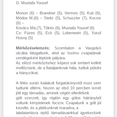
G: Mustafa Yousef
Monori (6) – Brandner (5), Vermes (5), Kuti (6),
Módos M.(6) – Steitz (5), Schuszter (7), Kocsis
(6) –
Kovács Má.(7), Tőkés (6), Mustafa Yousef (6)
Cs: Füzes (5), Eck (5), Lobenwein (5), Yusuf
Hosny (5)
Mérkőzéselemzés:
Szombaton a Vasgolyó
utcába látogattunk, ahol az Issimo csapatának
vendégeként léptünk pályára.
Az előző mérkőzéshez képest sok embert kellett
mellőznünk, de a fiataljainknak hála, tudtuk pótolni
a hiányzókat.
A félév során kialakult forgatókönyvtől most sem
tudtunk eltérni, hiszen az első 10 percben ismét
jött egy támadás, aminek végén ellenfelünk
gólt szerzett, így rögtön egy gólos hátrányból
voltunk kénytelenek focizni. Csapatunk a gólt jól
kezelte, és a játékunknál maradva, a
labdatartásra építő támadásainkkal igyekeztünk