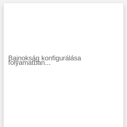
Bajnokság konfigurálása
folyamatban...