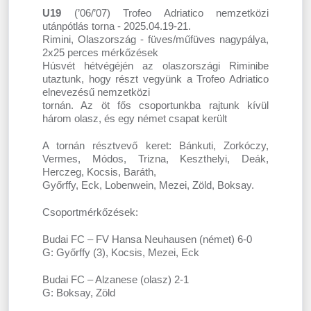
U19
(’06/’07) Trofeo Adriatico nemzetközi
utánpótlás torna - 2025.04.19-21.
Rimini, Olaszország - füves/műfüves nagypálya,
2x25 perces mérkőzések
Húsvét hétvégéjén az olaszországi Riminibe
utaztunk, hogy részt vegyünk a Trofeo Adriatico
elnevezésű nemzetközi
tornán. Az öt fős csoportunkba rajtunk kívül
három olasz, és egy német csapat került
A tornán résztvevő keret: Bánkuti, Zorkóczy,
Vermes, Módos, Trizna, Keszthelyi, Deák,
Herczeg, Kocsis, Baráth,
Győrffy, Eck, Lobenwein, Mezei, Zöld, Boksay.
Csoportmérkőzések:
Budai FC – FV Hansa Neuhausen (német) 6-0
G: Győrffy (3), Kocsis, Mezei, Eck
Budai FC – Alzanese (olasz) 2-1
G: Boksay, Zöld