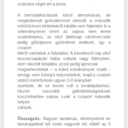
számára véget ért a torna.
A bemutatkozásunk kissé álmoskásan, de
megérdemelt győzelemmel sikerült, a második
mérkőzésen történtekről inkább nem fejteném ki a
véleményemet (mert az sajnos nem lenne
szalonképes), az első játéknap zárómeccsén
pedig gólzáporos győzelmet arattunk, így a
csoport
éléről várhattuk a folytatást. A következő nap első
összecsapásán hiába voltunk nagy fölényben,
nem sikerült betalálni, ezzel pedig igencsak
megnehezítettük – a külső körülmények miatti –
amúgy sem könnyű helyzetünket, majd a csoport
utolsó mérkőzésén ugyan 2-0 arányban
nyertünk, de ez kevés volt a továbbjutáshoz,
hiszen rosszabb gólkülönbségünknek
köszönhetően sajnos csak a csoport második
helyén
zártunk.
Összegzés:
Nagyon tartalmas, élményekkel és
tanulságokkal teli túrán vagyunk túl, ebből az 5