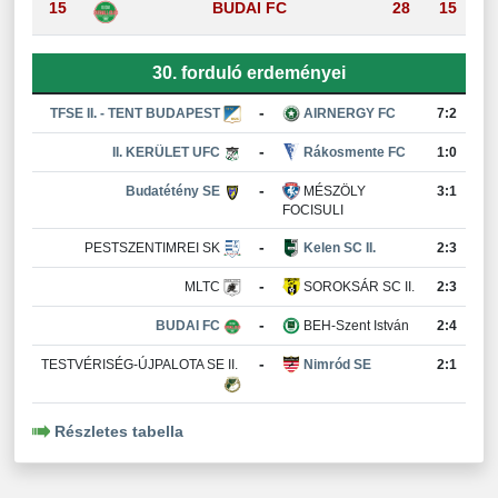
15
BUDAI FC
28
15
30. forduló erdeményei
-
TFSE II. - TENT BUDAPEST
AIRNERGY FC
7:2
-
II. KERÜLET UFC
Rákosmente FC
1:0
-
Budatétény SE
MÉSZÖLY
3:1
FOCISULI
-
PESTSZENTIMREI SK
Kelen SC II.
2:3
-
MLTC
SOROKSÁR SC II.
2:3
-
BUDAI FC
BEH-Szent István
2:4
-
TESTVÉRISÉG-ÚJPALOTA SE II.
Nimród SE
2:1
Részletes tabella