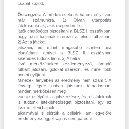
csapat között.
Összegzés:
A mérkőzéseknek három célja van
már számunkra. 1) Olyan utánpótlás
játékosunknak, akik megérdemlik,
játéklehetőséget biztosítani a BLSZ I. osztályban,
hogy rutint tudjanak szerezni a felnőtt futballban.
2) Azt a játékot
játszani, és minél magasabb szinten újra
elsajátítani, amivel a BLSZ II. osztályban
sikeresek tudunk lenni. 3) A hátra
lévő mérkőzéseken kezdeményező, támadó
futballt játszani, gólokat szerezni, és minél több
pontot gyűjteni.
Minezek fényében az eredmény nem számít. A
lényeg: egyre jobban játszunk támadásban,
minden mérkőzésen meg
van az esélyünk a gólszerzésre, és a fiataloknak
is tudtunk játéklehetőséget biztosítani, így az
Issimo elleni bajnoki
alkalmával is elértük a céljaink, ami egyelőre
eredményességgel sajnos nem párosul.