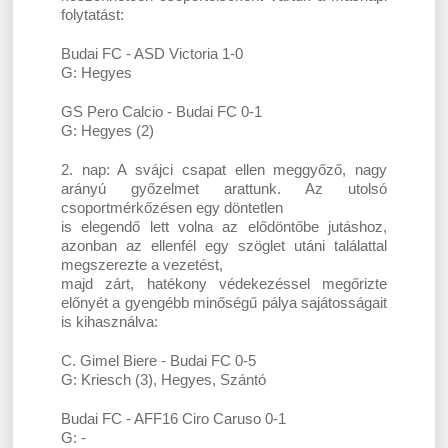
folytatást:
Budai FC - ASD Victoria 1-0
G: Hegyes
GS Pero Calcio - Budai FC 0-1
G: Hegyes (2)
2. nap: A svájci csapat ellen meggyőző, nagy
arányú győzelmet arattunk. Az utolsó
csoportmérkőzésen egy döntetlen
is elegendő lett volna az elődöntőbe jutáshoz,
azonban az ellenfél egy szöglet utáni találattal
megszerezte a vezetést,
majd zárt, hatékony védekezéssel megőrizte
előnyét a gyengébb minőségű pálya sajátosságait
is kihasználva:
C. Gimel Biere - Budai FC 0-5
G: Kriesch (3), Hegyes, Szántó
Budai FC - AFF16 Ciro Caruso 0-1
G: -