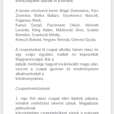
korosztályaink utaztak el a tornára.
A tornán résztvevő keret: Magó Domonkos, Kiss
Zsombor, Botka Balázs, Gyurkovics Marcell,
Fogarasy Márk,
Kanyó Gergő, Pachmann Olivér, Németh
Levente, Kling Ádám, Miklósvári Áron, Szántó
Brendon, Szaniszló Mihály,
Kriesch Botond, Hegyes Nimród, Gémesi Gyula
A csoportunkat öt csapat alkotta: három olasz és
egy svájci együttes mellett mi képviseltük
Magyarországot. Bár a
pályák minősége hagyott kívánnivalót maga után,
viszont a csapat gyorsan és eredményesen
alkalmazkodott a
körülményekhez.
Csoportmérkőzések:
1. nap: Két olasz csapat ellen léptünk pályára,
mindkét mérkőzést sikerrel zártuk. Magabiztos
játékunknak
köszönhetően csoportelsőként vártuk a másnapi