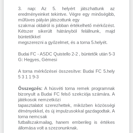
3. nap: Az 5. helyért játszhattunk az
eredményeinket tekintve. Végre egy minőségibb,
műfüves pályán játszottunk egy
szakmai oldalról is jobban értékelhető mérkőzést.
Kétszer sikerült hátrányból felállnunk, majd
büntetőkkel
megszerezni a győzelmet, és a torna 5.helyét.
Budai FC - ASDC Quistello 2-2 , büntetők után 5-3
G: Hegyes, Gémesi
A torna mérkőzései összesítve: Budai FC 5.hely
5 3 1 1 9-3
Összegzés:
A húsvéti torna remek programnak
bizonyult a Budai FC felső szekciója számára. A
játékosok nemzetközi
tapasztalatot szerezhettek, miközben közösségi
élményekkel, és új impulzusokkal gazdagodtak. A
torna nemcsak
futballszakmailag, hanem emberileg is értékes
állomása volt a szezonunknak.