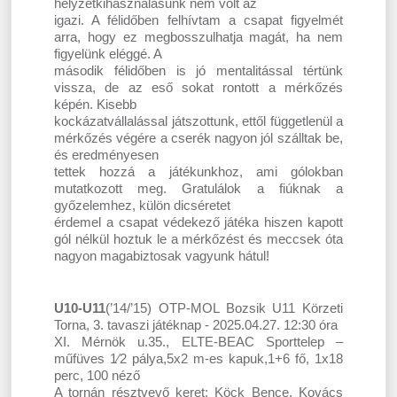
helyzetkihasználásunk nem volt az
igazi. A félidőben felhívtam a csapat figyelmét
arra, hogy ez megbosszulhatja magát, ha nem
figyelünk eléggé. A
második félidőben is jó mentalitással tértünk
vissza, de az eső sokat rontott a mérkőzés
képén. Kisebb
kockázatvállalással játszottunk, ettől függetlenül a
mérkőzés végére a cserék nagyon jól szálltak be,
és eredményesen
tettek hozzá a játékunkhoz, ami gólokban
mutatkozott meg. Gratulálok a fiúknak a
győzelemhez, külön dicséretet
érdemel a csapat védekező játéka hiszen kapott
gól nélkül hoztuk le a mérkőzést és meccsek óta
nagyon magabiztosak vagyunk hátul!
U10-U11
(’14/’15) OTP-MOL Bozsik U11 Körzeti
Torna, 3. tavaszi játéknap - 2025.04.27. 12:30 óra
XI. Mérnök u.35., ELTE-BEAC Sporttelep –
műfüves 1⁄2 pálya,5x2 m-es kapuk,1+6 fő, 1x18
perc, 100 néző
A tornán résztvevő keret: Köck Bence, Kovács