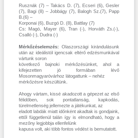
Rusznák (7) – Takács D. (7), Ecseri (6), Gesler
(7), Bagi (8) – Jobbágy (7), Balogh Sz.(7), Papp
B.(6) –
Korponai (6), Buzgó D. (8), Battlay (7)
Cs: Magó, Mayer (6), Tran (-), Horváth Zs.(-),
Csalló (-), Dudra (-)
Mérkőzéselemzés:
Olaszországi kirándulásunk
után az ideálistól igencsak eltérő edzésmunkával
vártunk soron
következő bajnoki mérkőzésünket, ahol a
kifejezetten jó formában lévő
Mosonmagyaróvárhoz látogattunk – nehéz
mérkőzésre készültünk.
Ahogy vártam, kissé akadozott a gépezet az első
félidőben, sok pontatlanság, kapkodás,
türelmetlenség jellemezte a játékunkat, az
eladott labdák miatt időnként akadtak is gondjaink,
ettől függetlenül talán így is elmondható, hogy a
mezőny legjobbja ellenfelünk
kapusa volt, aki több fontos védést is bemutatott.