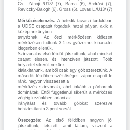
Cs.: Záboji /U13/ (7), Barna (6), Andrási (7),
Reviczky-Balogh (6), Gross (6), Lovas L./U13/ (7)
Mérkőzéselemzés:
A hetedik tavaszi fordulóban
a UDSE csapatát fogadtuk hazai pályán, akik a
középmezőnyben
tanyáznak. Az őszi mérkőzésen kiélezett
mérkőzésen tudtunk 3-1-es győzelmet kiharcolni
idegenben ellenük.
Színvonalas első félidőt játszottunk, ahol mindkét
csapat élesen, és intenzíven játszott. Több
helyzetet sikerült nekünk
kialakítanunk, amiből csak egy gólt szereztünk. A
második félidőben szélsőséges zápor csapott le
ránk, nagyon visszaesett a
mérkőzés színvonala, ahol inkább a párharcok
domináltak. Ettől függetlenül sikerült a mérkőzés
végéig kezünkben tartani az
irányítást és további gólokat szerezve
bebiztosítani a 3 pont sorsát.
Összegzés:
Az első félidőben nagyon jól
játszottunk, tetszett, amit láttam, viszont a