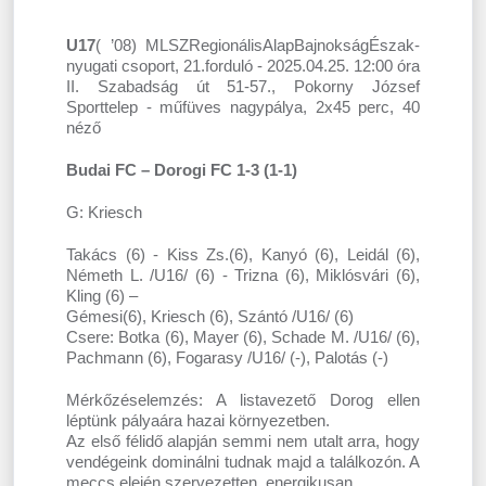
U17
( ’08) MLSZRegionálisAlapBajnokságÉszak-
nyugati csoport, 21.forduló - 2025.04.25. 12:00 óra
II. Szabadság út 51-57., Pokorny József
Sporttelep - műfüves nagypálya, 2x45 perc, 40
néző
Budai FC – Dorogi FC 1-3 (1-1)
G: Kriesch
Takács (6) - Kiss Zs.(6), Kanyó (6), Leidál (6),
Németh L. /U16/ (6) - Trizna (6), Miklósvári (6),
Kling (6) –
Gémesi(6), Kriesch (6), Szántó /U16/ (6)
Csere: Botka (6), Mayer (6), Schade M. /U16/ (6),
Pachmann (6), Fogarasy /U16/ (-), Palotás (-)
Mérkőzéselemzés: A listavezető Dorog ellen
léptünk pályaára hazai környezetben.
Az első félidő alapján semmi nem utalt arra, hogy
vendégeink dominálni tudnak majd a találkozón. A
meccs elején szervezetten, energikusan