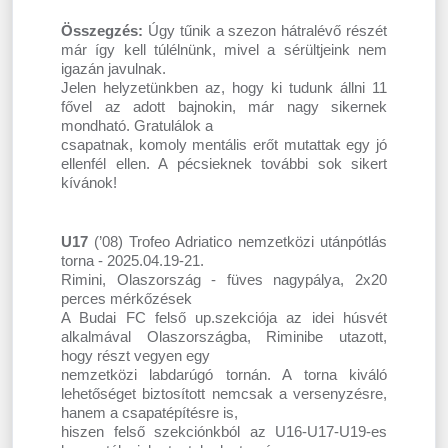
Összegzés:
Úgy tűnik a szezon hátralévő részét
már így kell túlélnünk, mivel a sérültjeink nem
igazán javulnak.
Jelen helyzetünkben az, hogy ki tudunk állni 11
fővel az adott bajnokin, már nagy sikernek
mondható. Gratulálok a
csapatnak, komoly mentális erőt mutattak egy jó
ellenfél ellen. A pécsieknek további sok sikert
kívánok!
U17
(’08) Trofeo Adriatico nemzetközi utánpótlás
torna - 2025.04.19-21.
Rimini, Olaszország - füves nagypálya, 2x20
perces mérkőzések
A Budai FC felső up.szekciója az idei húsvét
alkalmával Olaszországba, Riminibe utazott,
hogy részt vegyen egy
nemzetközi labdarúgó tornán. A torna kiváló
lehetőséget biztosított nemcsak a versenyzésre,
hanem a csapatépítésre is,
hiszen felső szekciónkból az U16-U17-U19-es