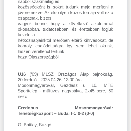
napból szakmailag és
közösségként is sokat tudunk majd meríteni a
jövőre nézve. Az első ilyen közös tornája volt ez a
csapatnak, biztos
vagyok benne, hogy a következő alkalommal
okosabban, tudatosabban, és érettebben fogjuk
kezelni a
hétköznapjainktól merőben eltérő kihívásokat, de
komoly csalódottságra így sem lehet okunk,
hiszen veretlenül tértünk
haza Olaszországból.
U16
(’09) MLSZ Országos Alap bajnokság,
20.forduló - 2025.04.26. 13:00 óra
Mosonmagyaróvár, Gazdász u. 10., MTE
Sporttelep - műfüves nagypálya, 2x45 perc, 50
néző
Credobus Mosonmagyaróvár
Tehetségközpont – Budai FC 0-2 (0-0)
G: Battlay, Buzgó