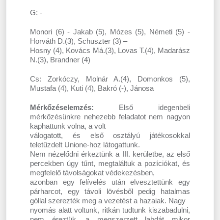
G: -
Monori (6) - Jakab (5), Mózes (5), Németi (5) -
Horváth D.(3), Schuszter (3) –
Hosny (4), Kovács Má.(3), Lovas T.(4), Madarász
N.(3), Brandner (4)
Cs: Zorkóczy, Molnár A.(4), Domonkos (5),
Mustafa (4), Kuti (4), Bakró (-), Jánosa
Mérkőzéselemzés:
Első idegenbeli
mérkőzésünkre nehezebb feladatot nem nagyon
kaphattunk volna, a volt
válogatott, és első osztályú játékosokkal
teletűzdelt Unione-hoz látogattunk.
Nem nézelődni érkeztünk a III. kerületbe, az első
percekben úgy tűnt, megtaláltuk a pozíciókat, és
megfelelő távolságokat védekezésben,
azonban egy felívelés után elvesztettünk egy
párharcot, egy távoli lövésből pedig hatalmas
góllal szerezték meg a vezetést a hazaiak. Nagy
nyomás alatt voltunk, ritkán tudtunk kiszabadulni,
nem éreztük, a megszerzett labdát mikor