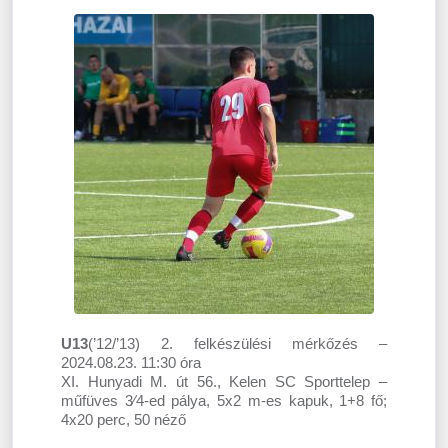
U13
(’12/’13) 2. felkészülési mérkőzés –
2024.08.23. 11:30 óra
XI. Hunyadi M. út 56., Kelen SC Sporttelep –
műfüves 3⁄4-ed pálya, 5x2 m-es kapuk, 1+8 fő;
4x20 perc, 50 néző