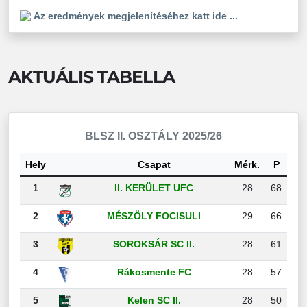
Az eredmények megjelenítéséhez katt ide ...
AKTUÁLIS TABELLA
BLSZ II. OSZTÁLY 2025/26
Hely
Csapat
Mérk.
P
1
II. KERÜLET UFC
28
68
2
MÉSZÖLY FOCISULI
29
66
3
SOROKSÁR SC II.
28
61
4
Rákosmente FC
28
57
5
Kelen SC II.
28
50