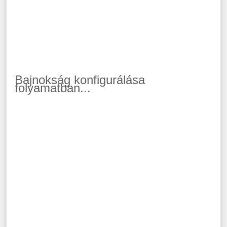
Bajnokság konfigurálása
folyamatban...