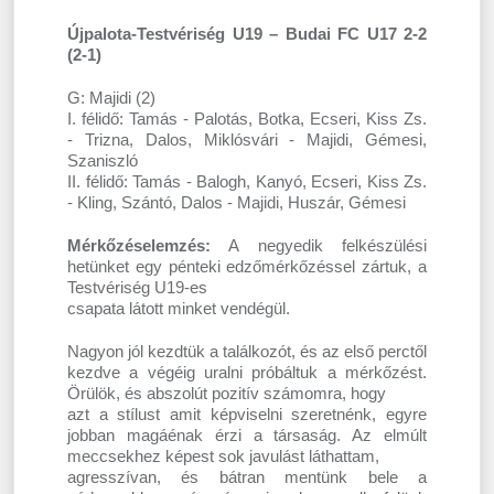
Újpalota-Testvériség U19 – Budai FC U17 2-2
(2-1)
G: Majidi (2)
I. félidő: Tamás - Palotás, Botka, Ecseri, Kiss Zs.
- Trizna, Dalos, Miklósvári - Majidi, Gémesi,
Szaniszló
II. félidő: Tamás - Balogh, Kanyó, Ecseri, Kiss Zs.
- Kling, Szántó, Dalos - Majidi, Huszár, Gémesi
Mérkőzéselemzés:
A negyedik felkészülési
hetünket egy pénteki edzőmérkőzéssel zártuk, a
Testvériség U19-es
csapata látott minket vendégül.
Nagyon jól kezdtük a találkozót, és az első perctől
kezdve a végéig uralni próbáltuk a mérkőzést.
Örülök, és abszolút pozitív számomra, hogy
azt a stílust amit képviselni szeretnénk, egyre
jobban magáénak érzi a társaság. Az elmúlt
meccsekhez képest sok javulást láthattam,
agresszívan, és bátran mentünk bele a