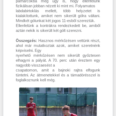
párharcokba még úgy is, hogy ellenfelünk
fizikálisan jobban nézett ki mint mi. Folyamatos
labdabirtoklás mellett, több helyzetet is
kialakítottunk, amiket nem sikerült gólra váltani.
Mindkét gólunkat két jogos 11-esből szereztük.
Ellenfelünk a kontrákra rendezkedett be, amiből
aztán nekik is sikerült két gólt szerezni.
Összegzés:
Hasznos mérkőzésen vettünk részt,
ahol már mutatkoztak azok, amiket szeretnénk
képviselni. Egy
nyerhető mérkőzésen nem sikerült győztesen
elhagyni a pályát. A 70. perc után éreztem egy
nagyobb visszaesést a
csapatomon, amit a bajnoki rajtra elfogunk
tüntetni. Az átmenetekkel és a támadórésszel is
foglalkoznunk kell még.