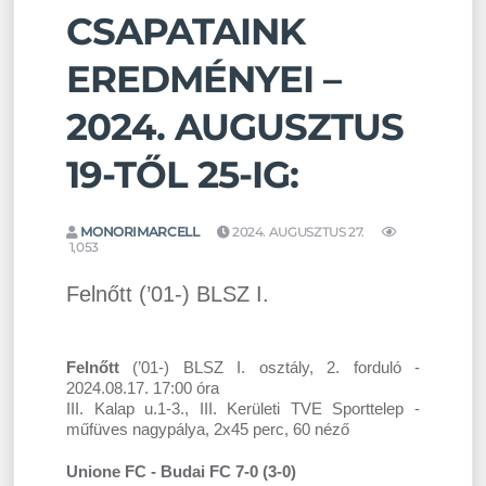
CSAPATAINK
EREDMÉNYEI –
2024. AUGUSZTUS
19-TŐL 25-IG:
MONORIMARCELL
2024. AUGUSZTUS 27.
1,053
Felnőtt (’01-) BLSZ I.
Felnőtt
(’01-) BLSZ I. osztály, 2. forduló -
2024.08.17. 17:00 óra
III. Kalap u.1-3., III. Kerületi TVE Sporttelep -
műfüves nagypálya, 2x45 perc, 60 néző
Unione FC - Budai FC 7-0 (3-0)