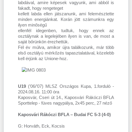
labdával, amire képesek vagyunk, ami abból is
fakadt, hogy rengeteget
kellett labda ellen játszanunk, ami felemésztette
minden energiánkat. Korán jött számunkra egy
ilyen minőségű
ellenfél idegenben, tudtuk, hogy ennek az
osztálynak a legelejében ilyen is van, de most a
saját bőrünkön érezhettük.
Fél év múlva, amikor újra találkozunk, már több
első osztályú mérkőzés tapasztalatával, közelebb
kell érjünk az Unione-hoz.
U19
(’06/’07) MLSZ Országos Kupa, 1.forduló -
2024.08.16. 11:00 óra
Kaposvár, Cseri út 14., Kaposvári Rákóczi BFLA
Sporttelep - füves nagypálya, 2x45 perc, 27 néző
Kaposvári Rákóczi BFLA – Budai FC 5-3 (4-0)
G: Horváth, Eck, Kocsis