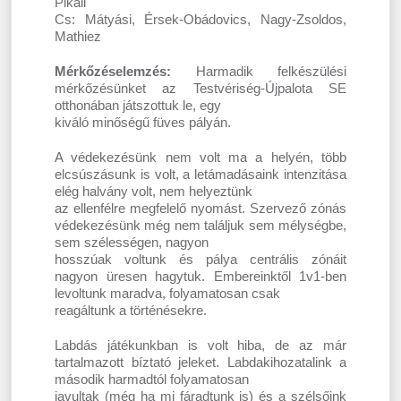
Pikáli
Cs: Mátyási, Érsek-Obádovics, Nagy-Zsoldos,
Mathiez
Mérkőzéselemzés:
Harmadik felkészülési
mérkőzésünket az Testvériség-Újpalota SE
otthonában játszottuk le, egy
kiváló minőségű füves pályán.
A védekezésünk nem volt ma a helyén, több
elcsúszásunk is volt, a letámadásaink intenzitása
elég halvány volt, nem helyeztünk
az ellenfélre megfelelő nyomást. Szervező zónás
védekezésünk még nem találjuk sem mélységbe,
sem szélességen, nagyon
hosszúak voltunk és pálya centrális zónáit
nagyon üresen hagytuk. Embereinktől 1v1-ben
levoltunk maradva, folyamatosan csak
reagáltunk a történésekre.
Labdás játékunkban is volt hiba, de az már
tartalmazott bíztató jeleket. Labdakihozatalink a
második harmadtól folyamatosan
javultak (még ha mi fáradtunk is) és a szélsőink