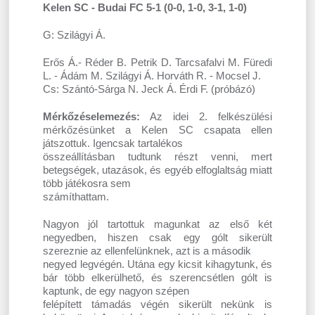
Kelen SC - Budai FC 5-1 (0-0, 1-0, 3-1, 1-0)
G: Szilágyi Á.
Erős Á.- Réder B. Petrik D. Tarcsafalvi M. Füredi
L. - Ádám M. Szilágyi Á. Horváth R. - Mocsel J.
Cs: Szántó-Sárga N. Jeck Á. Érdi F. (próbázó)
Mérkőzéselemezés:
Az idei 2. felkészülési
mérkőzésünket a Kelen SC csapata ellen
játszottuk. Igencsak tartalékos
összeállításban tudtunk részt venni, mert
betegségek, utazások, és egyéb elfoglaltság miatt
több játékosra sem
számíthattam.
Nagyon jól tartottuk magunkat az első két
negyedben, hiszen csak egy gólt sikerült
szereznie az ellenfelünknek, azt is a második
negyed legvégén. Utána egy kicsit kihagytunk, és
bár több elkerülhető, és szerencsétlen gólt is
kaptunk, de egy nagyon szépen
felépített támadás végén sikerült nekünk is