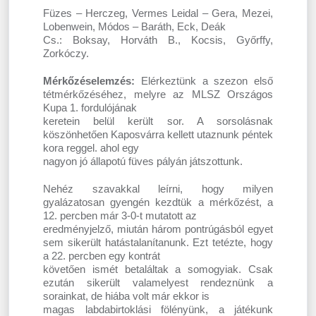
Füzes – Herczeg, Vermes Leidal – Gera, Mezei,
Lobenwein, Módos – Baráth, Eck, Deák
Cs.: Boksay, Horváth B., Kocsis, Győrffy,
Zorkóczy.
Mérkőzéselemzés:
Elérkeztünk a szezon első
tétmérkőzéséhez, melyre az MLSZ Országos
Kupa 1. fordulójának
keretein belül került sor. A sorsolásnak
köszönhetően Kaposvárra kellett utaznunk péntek
kora reggel. ahol egy
nagyon jó állapotú füves pályán játszottunk.
Nehéz szavakkal leírni, hogy milyen
gyalázatosan gyengén kezdtük a mérkőzést, a
12. percben már 3-0-t mutatott az
eredményjelző, miután három pontrúgásból egyet
sem sikerült hatástalanítanunk. Ezt tetézte, hogy
a 22. percben egy kontrát
követően ismét betaláltak a somogyiak. Csak
ezután sikerült valamelyest rendeznünk a
sorainkat, de hiába volt már ekkor is
magas labdabirtoklási fölényünk, a játékunk