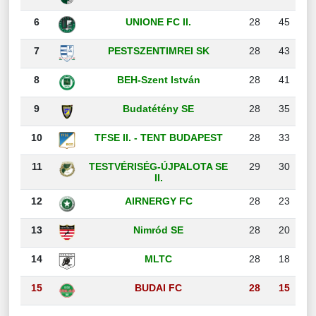
6
UNIONE FC II.
28
45
7
PESTSZENTIMREI SK
28
43
8
BEH-Szent István
28
41
9
Budatétény SE
28
35
10
TFSE II. - TENT BUDAPEST
28
33
11
TESTVÉRISÉG-ÚJPALOTA SE
29
30
II.
12
AIRNERGY FC
28
23
13
Nimród SE
28
20
14
MLTC
28
18
15
BUDAI FC
28
15