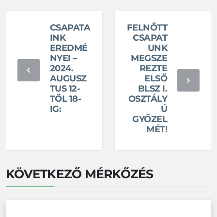
CSAPATA
FELNŐTT
INK
CSAPAT
EREDMÉ
UNK
NYEI –
MEGSZE
2024.
REZTE
AUGUSZ
ELSŐ
TUS 12-
BLSZ I.
TŐL 18-
OSZTÁLY
IG:
Ú
GYŐZEL
MÉT!
KÖVETKEZŐ MÉRKŐZÉS