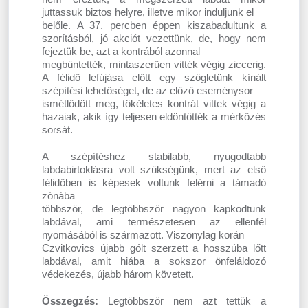
juttassuk biztos helyre, illetve mikor induljunk el
belőle. A 37. percben éppen kiszabadultunk a
szorításból, jó akciót vezettünk, de, hogy nem
fejeztük be, azt a kontrából azonnal
megbüntették, mintaszerűen vitték végig ziccerig.
A félidő lefújása előtt egy szögletünk kínált
szépítési lehetőséget, de az előző eseménysor
ismétlődött meg, tökéletes kontrát vittek végig a
hazaiak, akik így teljesen eldöntötték a mérkőzés
sorsát.
A szépítéshez stabilabb, nyugodtabb
labdabirtoklásra volt szükségünk, mert az első
félidőben is képesek voltunk felérni a támadó
zónába
többször, de legtöbbször nagyon kapkodtunk
labdával, ami természetesen az ellenfél
nyomásából is származott. Viszonylag korán
Czvitkovics újabb gólt szerzett a hosszúba lőtt
labdával, amit hiába a sokszor önfeláldozó
védekezés, újabb három követett.
Összegzés:
Legtöbbször nem azt tettük a