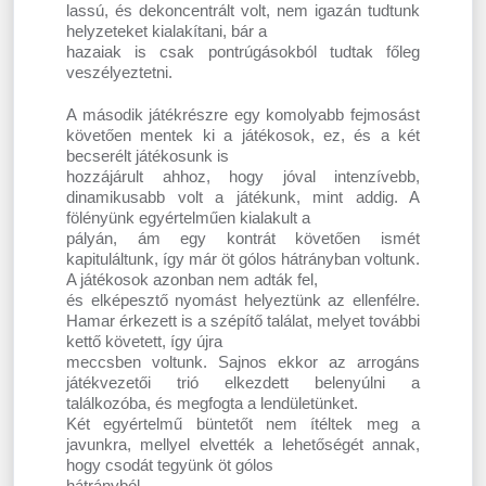
lassú, és dekoncentrált volt, nem igazán tudtunk
helyzeteket kialakítani, bár a
hazaiak is csak pontrúgásokból tudtak főleg
veszélyeztetni.
A második játékrészre egy komolyabb fejmosást
követően mentek ki a játékosok, ez, és a két
becserélt játékosunk is
hozzájárult ahhoz, hogy jóval intenzívebb,
dinamikusabb volt a játékunk, mint addig. A
fölényünk egyértelműen kialakult a
pályán, ám egy kontrát követően ismét
kapituláltunk, így már öt gólos hátrányban voltunk.
A játékosok azonban nem adták fel,
és elképesztő nyomást helyeztünk az ellenfélre.
Hamar érkezett is a szépítő találat, melyet további
kettő követett, így újra
meccsben voltunk. Sajnos ekkor az arrogáns
játékvezetői trió elkezdett belenyúlni a
találkozóba, és megfogta a lendületünket.
Két egyértelmű büntetőt nem ítéltek meg a
javunkra, mellyel elvették a lehetőségét annak,
hogy csodát tegyünk öt gólos
hátrányból.