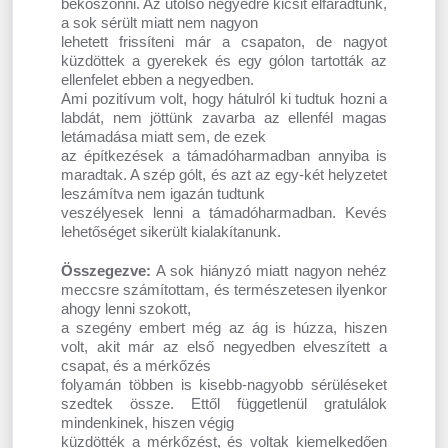
beköszönni. Az utolsó negyedre kicsit elfáradtunk,
a sok sérült miatt nem nagyon
lehetett frissíteni már a csapaton, de nagyot
küzdöttek a gyerekek és egy gólon tartották az
ellenfelet ebben a negyedben.
Ami pozitívum volt, hogy hátulról ki tudtuk hozni a
labdát, nem jöttünk zavarba az ellenfél magas
letámadása miatt sem, de ezek
az építkezések a támadóharmadban annyiba is
maradtak. A szép gólt, és azt az egy-két helyzetet
leszámítva nem igazán tudtunk
veszélyesek lenni a támadóharmadban. Kevés
lehetőséget sikerült kialakítanunk.
Összegezve:
A sok hiányzó miatt nagyon nehéz
meccsre számítottam, és természetesen ilyenkor
ahogy lenni szokott,
a szegény embert még az ág is húzza, hiszen
volt, akit már az első negyedben elveszített a
csapat, és a mérkőzés
folyamán többen is kisebb-nagyobb sérüléseket
szedtek össze. Ettől függetlenül gratulálok
mindenkinek, hiszen végig
küzdötték a mérkőzést, és voltak kiemelkedően