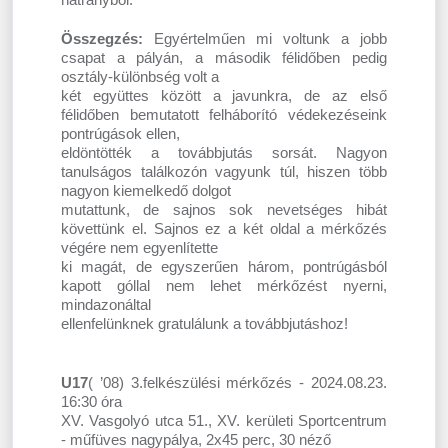
Összegzés:
Egyértelműen mi voltunk a jobb
csapat a pályán, a második félidőben pedig
osztály-különbség volt a
két együttes között a javunkra, de az első
félidőben bemutatott felháborító védekezéseink
pontrúgások ellen,
eldöntötték a továbbjutás sorsát. Nagyon
tanulságos találkozón vagyunk túl, hiszen több
nagyon kiemelkedő dolgot
mutattunk, de sajnos sok nevetséges hibát
követtünk el. Sajnos ez a két oldal a mérkőzés
végére nem egyenlítette
ki magát, de egyszerűen három, pontrúgásból
kapott góllal nem lehet mérkőzést nyerni,
mindazonáltal
ellenfelünknek gratulálunk a továbbjutáshoz!
U17
( ’08) 3.felkészülési mérkőzés - 2024.08.23.
16:30 óra
XV. Vasgolyó utca 51., XV. kerületi Sportcentrum
- műfüves nagypálya, 2x45 perc, 30 néző