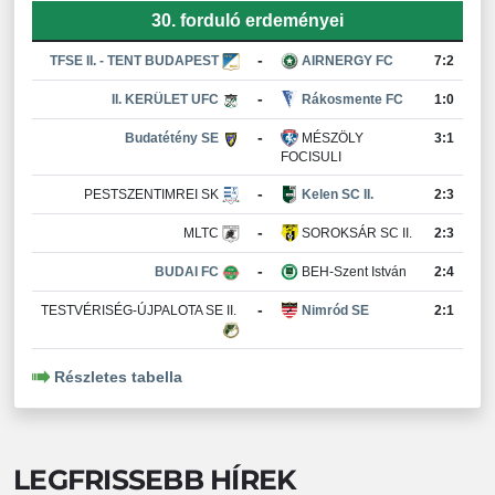
30. forduló erdeményei
-
TFSE II. - TENT BUDAPEST
AIRNERGY FC
7:2
-
II. KERÜLET UFC
Rákosmente FC
1:0
-
Budatétény SE
MÉSZÖLY
3:1
FOCISULI
-
PESTSZENTIMREI SK
Kelen SC II.
2:3
-
MLTC
SOROKSÁR SC II.
2:3
-
BUDAI FC
BEH-Szent István
2:4
-
TESTVÉRISÉG-ÚJPALOTA SE II.
Nimród SE
2:1
Részletes tabella
LEGFRISSEBB HÍREK