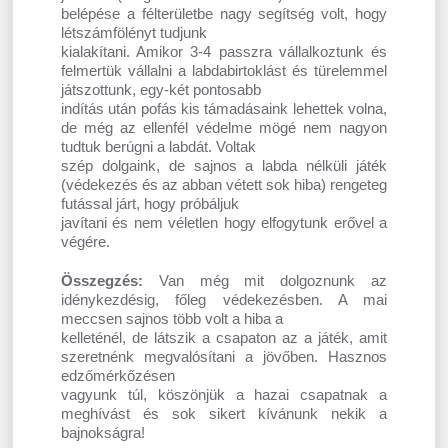
belépése a félterületbe nagy segítség volt, hogy
létszámfölényt tudjunk
kialakítani. Amikor 3-4 passzra vállalkoztunk és
felmertük vállalni a labdabirtoklást és türelemmel
játszottunk, egy-két pontosabb
indítás után pofás kis támadásaink lehettek volna,
de még az ellenfél védelme mögé nem nagyon
tudtuk berúgni a labdát. Voltak
szép dolgaink, de sajnos a labda nélküli játék
(védekezés és az abban vétett sok hiba) rengeteg
futással járt, hogy próbáljuk
javítani és nem véletlen hogy elfogytunk erővel a
végére.
Összegzés:
Van még mit dolgoznunk az
idénykezdésig, főleg védekezésben. A mai
meccsen sajnos több volt a hiba a
kelleténél, de látszik a csapaton az a játék, amit
szeretnénk megvalósítani a jövőben. Hasznos
edzőmérkőzésen
vagyunk túl, köszönjük a hazai csapatnak a
meghívást és sok sikert kívánunk nekik a
bajnokságra!