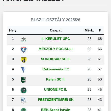
BLSZ II. OSZTÁLY 2025/26
Hely
Csapat
Mérk.
P
1
II. KERÜLET UFC
28
68
2
MÉSZÖLY FOCISULI
29
66
3
SOROKSÁR SC II.
28
61
4
Rákosmente FC
28
57
5
Kelen SC II.
28
50
6
UNIONE FC II.
28
45
7
PESTSZENTIMREI SK
28
43
8
BEH-Szent István
28
41