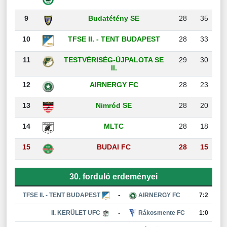
9
Budatétény SE
28
35
10
TFSE II. - TENT BUDAPEST
28
33
11
TESTVÉRISÉG-ÚJPALOTA SE
29
30
II.
12
AIRNERGY FC
28
23
13
Nimród SE
28
20
14
MLTC
28
18
15
BUDAI FC
28
15
30. forduló erdeményei
-
TFSE II. - TENT BUDAPEST
AIRNERGY FC
7:2
-
II. KERÜLET UFC
Rákosmente FC
1:0