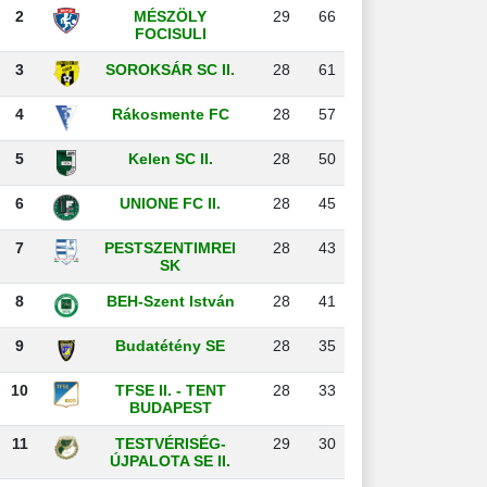
2
MÉSZÖLY
29
66
FOCISULI
3
SOROKSÁR SC II.
28
61
4
Rákosmente FC
28
57
5
Kelen SC II.
28
50
6
UNIONE FC II.
28
45
7
PESTSZENTIMREI
28
43
SK
8
BEH-Szent István
28
41
9
Budatétény SE
28
35
10
TFSE II. - TENT
28
33
BUDAPEST
11
TESTVÉRISÉG-
29
30
ÚJPALOTA SE II.