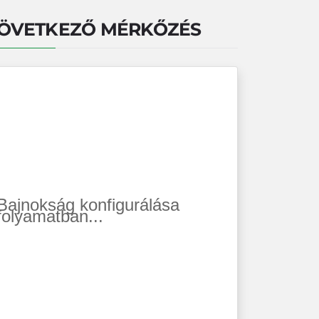
ÖVETKEZŐ MÉRKŐZÉS
Bajnokság konfigurálása
folyamatban...