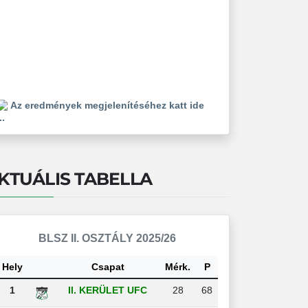
Az eredmények megjelenítéséhez katt ide
..
KTUÁLIS TABELLA
BLSZ II. OSZTÁLY 2025/26
Hely
Csapat
Mérk.
P
1
II. KERÜLET UFC
28
68