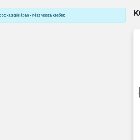
K
dott kategóriában - nézz vissza később.