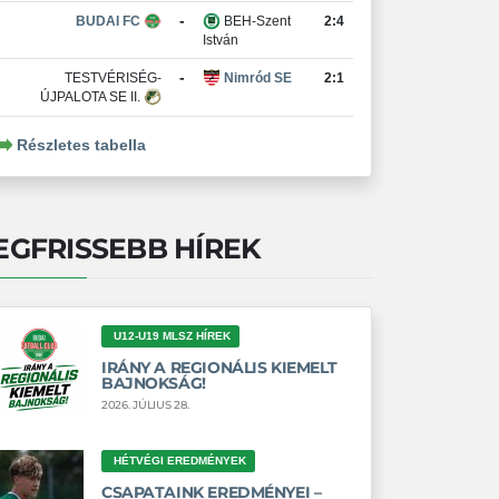
-
BUDAI FC
BEH-Szent
2:4
István
-
TESTVÉRISÉG-
Nimród SE
2:1
ÚJPALOTA SE II.
Részletes tabella
EGFRISSEBB HÍREK
U12-U19 MLSZ HÍREK
IRÁNY A REGIONÁLIS KIEMELT
BAJNOKSÁG!
2026. JÚLIUS 28.
HÉTVÉGI EREDMÉNYEK
CSAPATAINK EREDMÉNYEI –