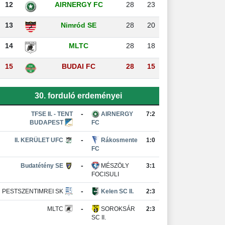
12
AIRNERGY FC
28
23
13
Nimród SE
28
20
14
MLTC
28
18
15
BUDAI FC
28
15
30. forduló erdeményei
-
TFSE II. - TENT
AIRNERGY
7:2
BUDAPEST
FC
-
II. KERÜLET UFC
Rákosmente
1:0
FC
-
Budatétény SE
MÉSZÖLY
3:1
FOCISULI
-
PESTSZENTIMREI SK
Kelen SC II.
2:3
-
MLTC
SOROKSÁR
2:3
SC II.